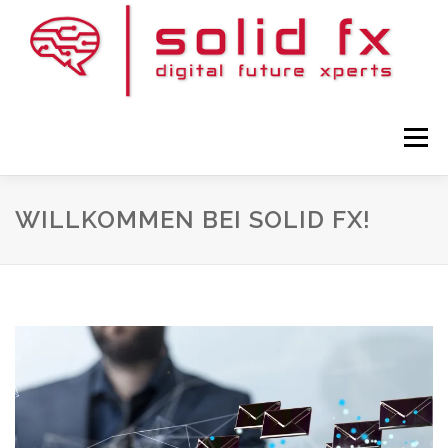
Zum
Inhalt
springen
Menü
WILLKOMMEN BEI SOLID FX!
HOME
KONTAKT
DATENSCHUTZ
UNTERNEHMEN
IMPRESSUM