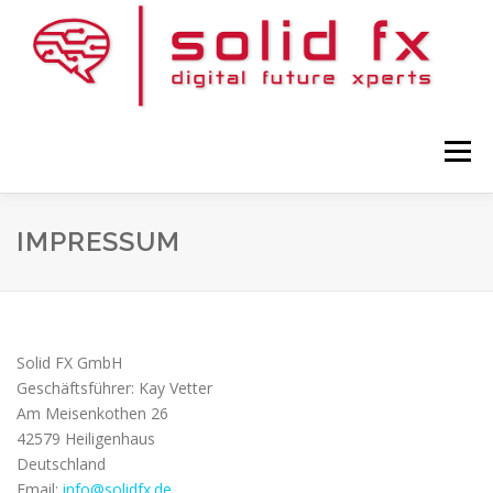
Zum
Inhalt
springen
Menü
IMPRESSUM
HOME
KONTAKT
DATENSCHUTZ
UNTERNEHMEN
IMPRESSUM
Solid FX GmbH
Geschäftsführer: Kay Vetter
Am Meisenkothen 26
42579 Heiligenhaus
Deutschland
Email:
info@solidfx.de