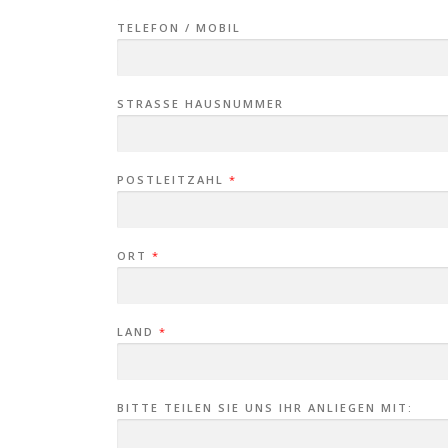
TELEFON / MOBIL
STRASSE HAUSNUMMER
POSTLEITZAHL
*
ORT
*
M
LAND
*
O
B
I
L
*
E
BITTE TEILEN SIE UNS IHR ANLIEGEN MIT:
-
M
A