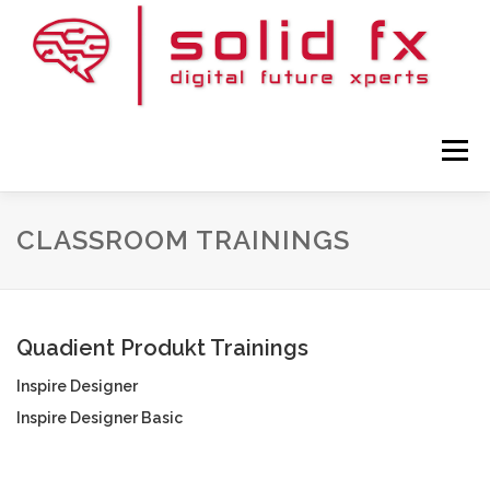
Zum
Inhalt
springen
Menü
CLASSROOM TRAININGS
HOME
KONTAKT
DATENSCHUTZ
UNTERNEHMEN
IMPRESSUM
Quadient Produkt Trainings
Inspire Designer
Inspire Designer Basic